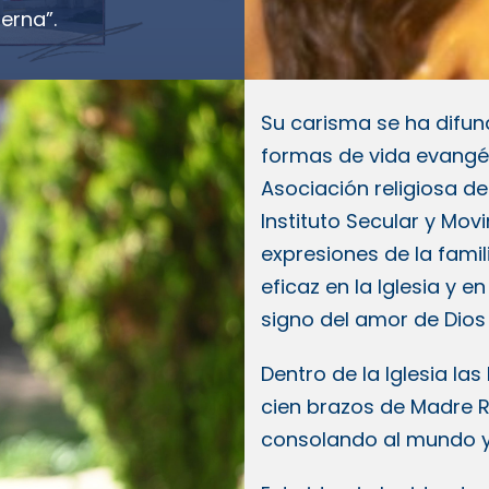
erna”.
Su carisma se ha difund
formas de vida evangé
Asociación religiosa de
Instituto Secular y Movi
expresiones de la fami
eficaz en la Iglesia y e
signo del amor de Dios
Dentro de la Iglesia la
cien brazos de Madre R
consolando al mundo y