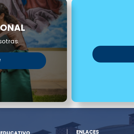
IONAL
sotras.
l
ENLACES
 EDUCATIVO