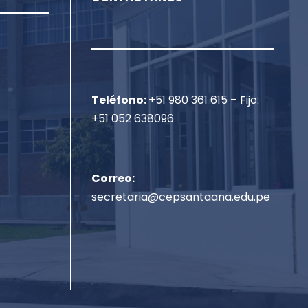
Teléfono:
+51 980 361 615 – Fijo:
+51 052 638096
Correo:
secretaria@cepsantaana.edu.pe