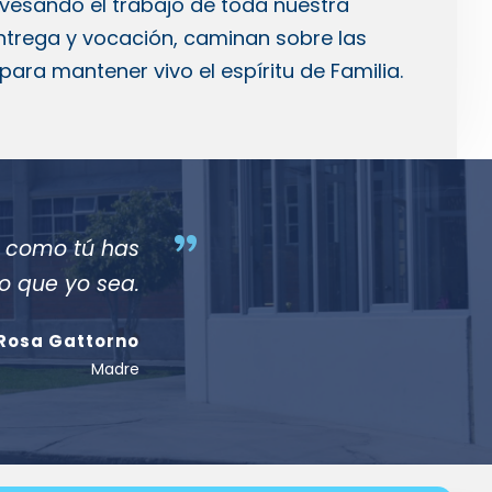
avesando el trabajo de toda nuestra
trega y vocación, caminan sobre las
ara mantener vivo el espíritu de Familia.
”
r como tú has
 que yo sea.
Rosa Gattorno
Madre