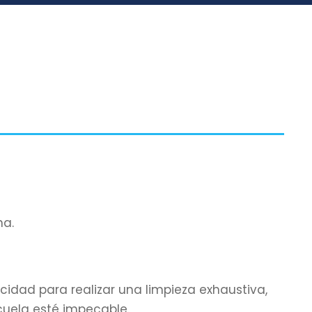
na.
cidad para realizar una limpieza exhaustiva,
uela esté impecable.